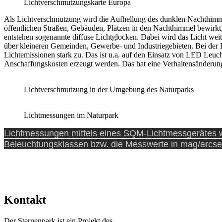
Lichtverschmutzungskarte Europa
Als Lichtverschmutzung wird die Aufhellung des dunklen Nachthimmel
öffentlichen Straßen, Gebäuden, Plätzen in den Nachthimmel bewirkt,
entstehen sogenannte diffuse Lichtglocken. Dabei wird das Licht wei
über kleineren Gemeinden, Gewerbe- und Industriegebieten. Bei der
Lichtemissionen stark zu. Das ist u.a. auf den Einsatz von LED Leuc
Anschaffungskosten erzeugt werden. Das hat eine Verhaltensänderung 
Lichtverschmutzung in der Umgebung des Naturparks
Lichtmessungen im Naturpark
Lichtmessungen mittels eines SQM-Lichtmessgerätes wu
Beleuchtungsklassen bzw. die Messwerte in mag/arcsec
Kontakt
Der Sternenpark ist ein Projekt des