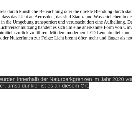
s durch künstliche Beleuchtung oder die direkte Blendung durch star
 dass das Licht an Aerosolen, das sind Staub- und Wasserteilchen in d
t in die Umgebung transportiert und verursacht dort eine Aufhellung.
 Lichtverschmutzung handelt es sich um eine anerkannte Form von Um
htmitteln zurück zu führen. Mit dem modernen LED Leuchtmittel kann m
der NutzerInnen zur Folge: Licht brennt öfter, mehr und länger als no
rden innerhalb der Naturparkgrenzen im Jahr 2020 vorg
², umso dunkler ist es an diesem Ort.