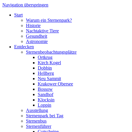
Navigation überspringen
Start
Warum ein Sternenpark?
Historie
Nachtaktive Tiere
Gesundheit
Astronomie
Entdecken
Sternenbeobachtungsplätze
Ortkrug
Kirch Kogel
Dobbin
Hellberg
Neu Sammit
Krakower Obersee
Bossow
Sandhof
Klocksin
Loppin
Ausstellung
Sternenpark bei Tag
Sternenbus
Sternenführer
Gutscheine