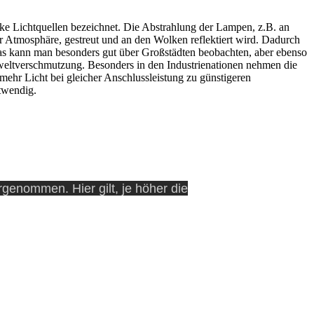
ke Lichtquellen bezeichnet. Die Abstrahlung der Lampen, z.B. an
er Atmosphäre, gestreut und an den Wolken reflektiert wird. Dadurch
 Das kann man besonders gut über Großstädten beobachten, aber ebenso
weltverschmutzung. Besonders in den Industrienationen nehmen die
ehr Licht bei gleicher Anschlussleistung zu günstigeren
twendig.
enommen. Hier gilt, je höher die