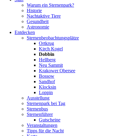
Warum ein Sternenpark?
Historie
Nachtaktive Tiere
Gesundheit
Astronomie
Entdecken
Sternenbeobachtungsplätze
Ortkrug
Kirch Kogel
Dobbin
Hellberg
Neu Sammit
Krakower Obersee
Bossow
Sandhof
Klocksin
Loppin
Ausstellung
Sternenpark bei Tag
Sternenbus
Sternenführer
Gutscheine
Veranstaltungen
Tipps für die Nacht