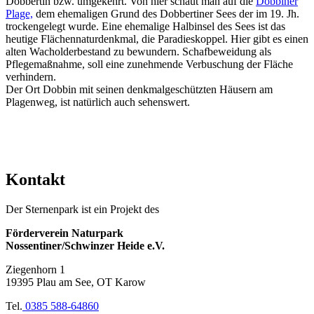
Dobbertin bzw. umgekehrt. Von hier schaut man auf die
Dobbiner
Plage,
dem ehemaligen Grund des Dobbertiner Sees der im 19. Jh.
trockengelegt wurde. Eine ehemalige Halbinsel des Sees ist das
heutige Flächennaturdenkmal, die Paradieskoppel. Hier gibt es einen
alten Wacholderbestand zu bewundern. Schafbeweidung als
Pflegemaßnahme, soll eine zunehmende Verbuschung der Fläche
verhindern.
Der Ort Dobbin mit seinen denkmalgeschützten Häusern am
Plagenweg, ist natürlich auch sehenswert.
Kontakt
Der Sternenpark ist ein Projekt des
Förderverein Naturpark
Nossentiner/Schwinzer Heide e.V.
Ziegenhorn 1
19395 Plau am See, OT Karow
Tel.
0385 588-64860