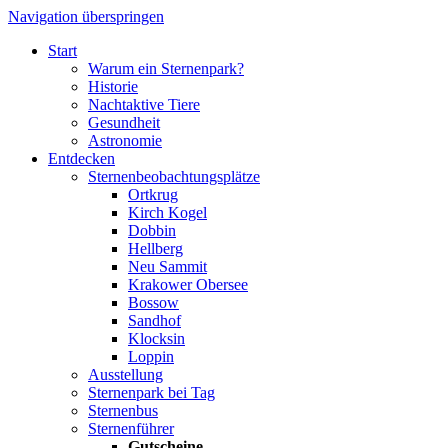
Navigation überspringen
Start
Warum ein Sternenpark?
Historie
Nachtaktive Tiere
Gesundheit
Astronomie
Entdecken
Sternenbeobachtungsplätze
Ortkrug
Kirch Kogel
Dobbin
Hellberg
Neu Sammit
Krakower Obersee
Bossow
Sandhof
Klocksin
Loppin
Ausstellung
Sternenpark bei Tag
Sternenbus
Sternenführer
Gutscheine