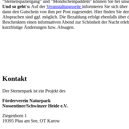
"Sternenspaziergang" und "Mondscheinpaddeln" können Sie bei unse
Und so geht´s:
Auf der
Veranstaltungsseite
informieren Sie sich übe
dann den Gutschein von ihm per Post zugesendet. Hier finden Sie de
Absprachen sind ggf. möglich. Die Bezahlung erfolgt ebenfalls über d
Beschenkten einen informativen Abend zur Schönheit der Nacht erlebe
kurzfristige Änderungen bzw. Absagen.
Kontakt
Der Sternenpark ist ein Projekt des
Förderverein Naturpark
Nossentiner/Schwinzer Heide e.V.
Ziegenhorn 1
19395 Plau am See, OT Karow