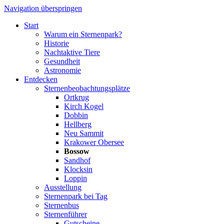
Navigation überspringen
Start
Warum ein Sternenpark?
Historie
Nachtaktive Tiere
Gesundheit
Astronomie
Entdecken
Sternenbeobachtungsplätze
Ortkrug
Kirch Kogel
Dobbin
Hellberg
Neu Sammit
Krakower Obersee
Bossow
Sandhof
Klocksin
Loppin
Ausstellung
Sternenpark bei Tag
Sternenbus
Sternenführer
Gutscheine