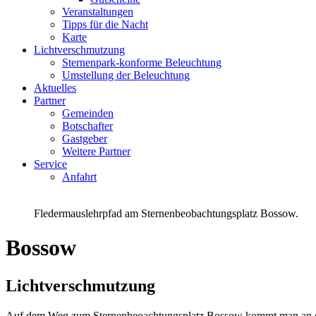
Veranstaltungen
Tipps für die Nacht
Karte
Lichtverschmutzung
Sternenpark-konforme Beleuchtung
Umstellung der Beleuchtung
Aktuelles
Partner
Gemeinden
Botschafter
Gastgeber
Weitere Partner
Service
Anfahrt
Fledermauslehrpfad am Sternenbeobachtungsplatz Bossow.
Bossow
Lichtverschmutzung
Auf dem Weg zum Sternenbeoachtungsplatz Bossow kommt man an dem F