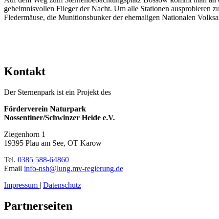
geheimnisvollen Flieger der Nacht. Um alle Stationen ausprobieren z
Fledermäuse, die Munitionsbunker der ehemaligen Nationalen Volks
Kontakt
Der Sternenpark ist ein Projekt des
Förderverein Naturpark
Nossentiner/Schwinzer Heide e.V.
Ziegenhorn 1
19395 Plau am See, OT Karow
Tel.
0385 588-64860
Email
info-nsh@lung.mv-regierung.de
Impressum
|
Datenschutz
Partnerseiten