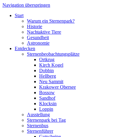
Navigation überspringen
Start
Warum ein Sternenpark?
Historie
Nachtaktive Tiere
Gesundheit
Astronomie
Entdecken
Sternenbeobachtungsplätze
Ortkrug
Kirch Kogel
Dobbin
Hellberg
Neu Sammit
Krakower Obersee
Bossow
Sandhof
Klocksin
Loppin
Ausstellung
Sternenpark bei Tag
Sternenbus
Sternenführer
Gutscheine